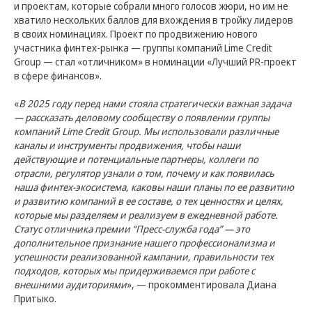
и проектам, которые собрали много голосов жюри, но им не
хватило нескольких баллов для вхождения в тройку лидеров
в своих номинациях. Проект по продвижению нового
участника финтех-рынка — группы компаний Lime Credit
Group — стал «отличником» в номинации «Лучший PR-проект
в сфере финансов».
«
В 2025 году перед нами стояла стратегически важная задача
— рассказать деловому сообществу о появлении группы
компаний Lime Credit Group. Мы использовали различные
каналы и инструменты продвижения, чтобы наши
действующие и потенциальные партнеры, коллеги по
отрасли, регулятор узнали о том, почему и как появилась
наша финтех-экосистема, каковы наши планы по ее развитию
и развитию компаний в ее составе, о тех ценностях и целях,
которые мы разделяем и реализуем в ежедневной работе.
Статус отличника премии “Пресс-служба года” — это
дополнительное признание нашего профессионализма и
успешности реализованной кампании, правильности тех
подходов, которых мы придерживаемся при работе с
внешними аудиториями
», — прокомментировала Диана
Притыко.