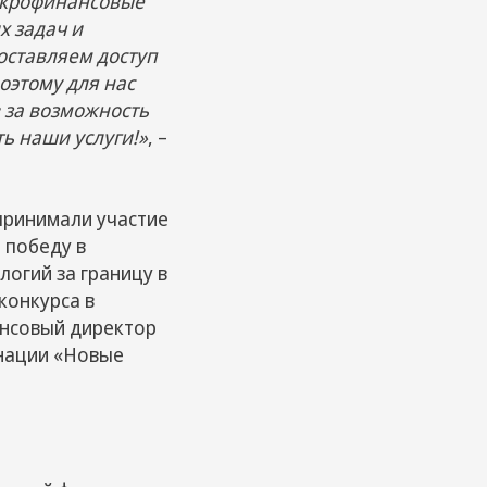
микрофинансовые
 задач и
оставляем доступ
оэтому для нас
 за возможность
ь наши услуги!»
, –
принимали участие
 победу в
логий за границу в
конкурса в
ансовый директор
инации «Новые