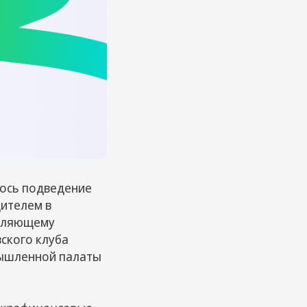
лось подведение
дителем в
авляющему
ского клуба
мышленной палаты