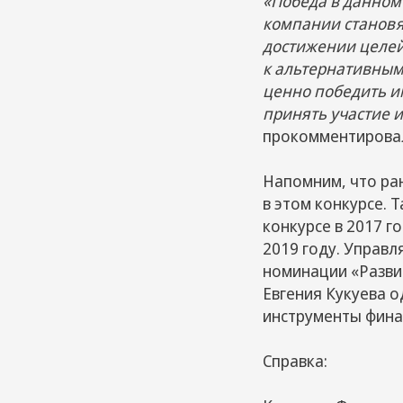
«Победа в данном
компании становя
достижении целей
к альтернативным
ценно победить и
принять участие 
прокомментировал
Напомним, что ра
в этом конкурсе. 
конкурсе в 2017 г
2019 году. Управ
номинации «Разви
Евгения Кукуева 
инструменты финан
Справка: