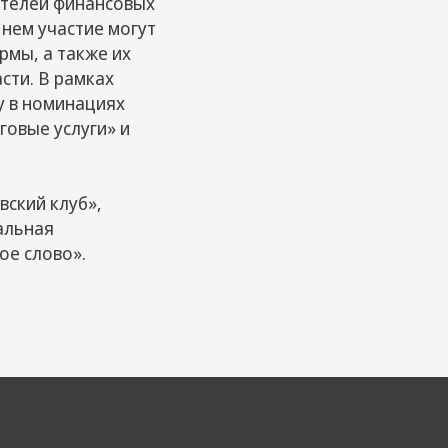
ителей финансовых
 нем участие могут
рмы, а также их
сти. В рамках
у в номинациях
говые услуги» и
ский клуб»,
альная
ое слово».