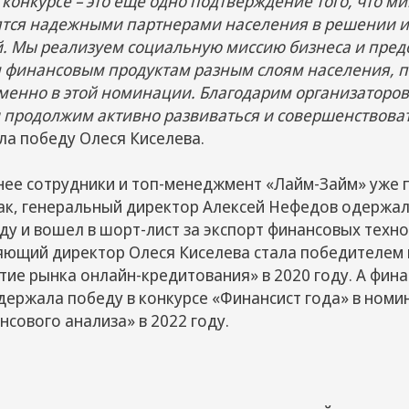
 конкурсе – это еще одно подтверждение того, что 
тся надежными партнерами населения в решении их
. Мы реализуем социальную миссию бизнеса и пред
 финансовым продуктам разным слоям населения, п
менно в этой номинации. Благодарим организаторов
и продолжим активно развиваться и совершенствоват
а победу Олеся Киселева.
нее сотрудники и топ-менеджмент «Лайм-Займ» уже 
Так, генеральный директор Алексей Нефедов одержал
оду и вошел в шорт-лист за экспорт финансовых техно
ляющий директор Олеся Киселева стала победителем 
тие рынка онлайн-кредитования» в 2020 году. А фин
одержала победу в конкурсе «Финансист года» в ном
сового анализа» в 2022 году.