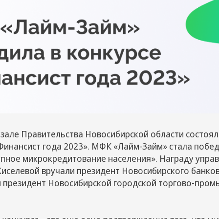
 зале Правительства Новосибирской области состоя
Финансист года 2023». МФК «Лайм-Займ» стала побе
пное микрокредитование населения». Награду упр
Киселевой вручали президент Новосибирского банков
 президент Новосибирской городской торгово-про