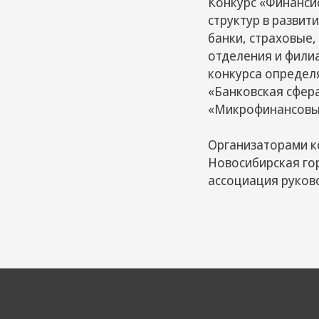
Конкурс «Финанси
структур в развит
банки, страховые,
отделения и фили
конкурса определя
«Банковская сфера
«Микрофинансовые
Организаторами к
Новосибирская го
ассоциация руков