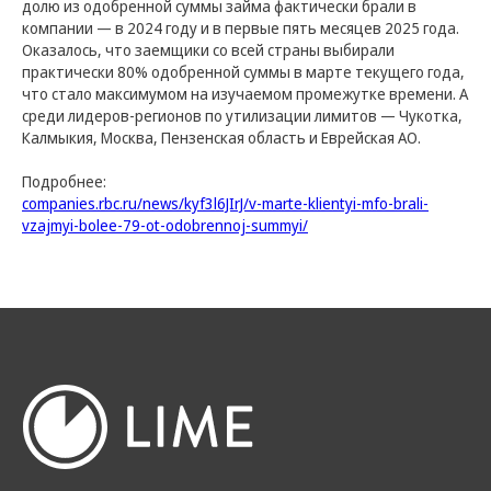
долю из одобренной суммы займа фактически брали в
КПП: 540501001
компании — в 2024 году и в первые пять месяцев 2025 года.
ОГРН: 1137746831606
630102, г. Новосибирск, ул. Кирова, 48, оф. 1401
Оказалось, что заемщики со всей страны выбирали
практически 80% одобренной суммы в марте текущего года,
что стало максимумом на изучаемом промежутке времени. А
Отдел по работе с
среди лидеров-регионов по утилизации лимитов — Чукотка,
Калмыкия, Москва, Пензенская область и Еврейская АО.
инвесторами
investors@limecreditgroup.com
Подробнее:
+7 963 942 5144
companies.rbc.ru/news/kyf3l6JIrJ/v-marte-klientyi-mfo-brali-
Звонки принимаются с 9:00 до 18:00
vzajmyi-bolee-79-ot-odobrennoj-summyi/
по Новосибирскому времени или с 05:00
до 14:00 по Московскому времени.
Мы в соц. сетях
Наш телеграм-канал
t.me/lime_investment
Наш канал в МАХ
max.ru/channel_limecreditgroup