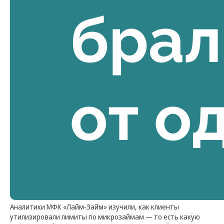
Микрофинансовая компания «Лайм-Займ»
Аналитики МФК «Лайм-Займ» изучили, как клиенты
(Общество с ограниченной ответственностью)
утилизировали лимиты по микрозаймам — то есть какую
ИНН: 7724889891