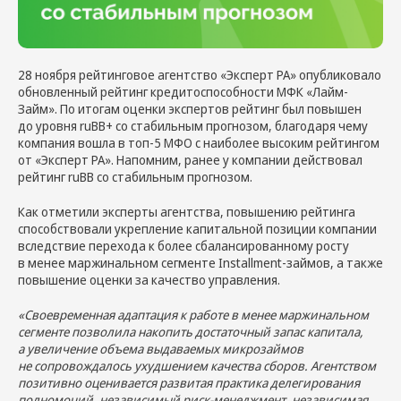
28 ноября рейтинговое агентство «Эксперт РА» опубликовало
обновленный рейтинг кредитоспособности МФК «Лайм-
Займ». По итогам оценки экспертов рейтинг был повышен
до уровня ruBB+ со стабильным прогнозом, благодаря чему
компания вошла в топ-5 МФО с наиболее высоким рейтингом
от «Эксперт РА». Напомним, ранее у компании действовал
рейтинг ruBB со стабильным прогнозом.
Как отметили эксперты агентства, повышению рейтинга
способствовали укрепление капитальной позиции компании
вследствие перехода к более сбалансированному росту
в менее маржинальном сегменте Installment-займов, а также
повышение оценки за качество управления.
«Своевременная адаптация к работе в менее маржинальном
сегменте позволила накопить достаточный запас капитала,
а увеличение объема выдаваемых микрозаймов
не сопровождалось ухудшением качества сборов. Агентством
позитивно оценивается развитая практика делегирования
полномочий, независимый риск-менеджмент, независимая