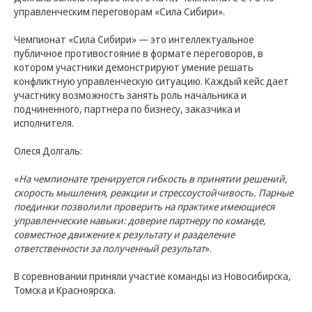
управленческим переговорам «Сила Сибири».
Чемпионат «Сила Сибири» — это интеллектуальное
публичное противостояние в формате переговоров, в
котором участники демонстрируют умение решать
Микрофинансовая компания «Лайм-Займ»
конфликтную управленческую ситуацию. Каждый кейс дает
(Общество с ограниченной ответственностью)
участнику возможность занять роль начальника и
ИНН: 7724889891
подчиненного, партнера по бизнесу, заказчика и
КПП: 540501001
исполнителя.
ОГРН: 1137746831606
630102, г. Новосибирск, ул. Кирова, 48, оф. 1401
Олеся Долгаль:
Отдел по работе с
«
На чемпионате тренируется гибкость в принятии решений,
скорость мышления, реакции и стрессоустойчивость. Парные
инвесторами
investors@limecreditgroup.com
поединки позволили проверить на практике имеющиеся
управленческие навыки: доверие партнеру по команде,
+7 963 942 5144
совместное движение к результату и разделение
Звонки принимаются с 9:00 до 18:00
ответственности за полученный результат
».
по Новосибирскому времени или с 05:00
до 14:00 по Московскому времени.
В соревновании приняли участие команды из Новосибирска,
Томска и Красноярска.
Мы в соц. сетях