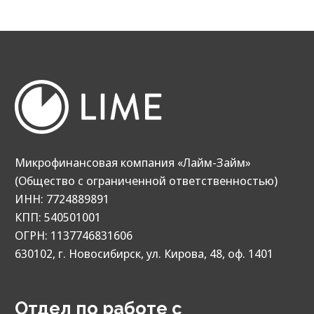
Наш телеграм-канал
t.me/lime_investment
Наш канал в МАХ
max.ru/channel_limecreditgroup
У вас остались вопросы?
Задайте
их нам.
Ответим вам в самые короткие сроки.
© 2013‑2026. Все права защищены
МФК «Лайм‑Займ» (ООО)