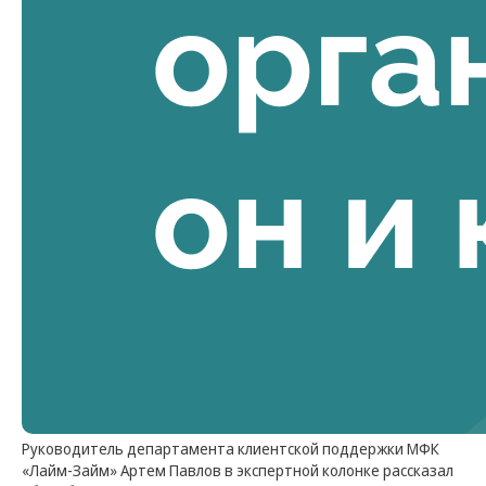
Микрофинансовая компания «Лайм-Займ»
(Общество с ограниченной ответственностью)
ИНН: 7724889891
КПП: 540501001
ОГРН: 1137746831606
Руководитель департамента клиентской поддержки МФК
630102, г. Новосибирск, ул. Кирова, 48, оф. 1401
«Лайм-Займ» Артем Павлов в экспертной колонке рассказал