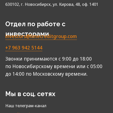
МФК «Лайм‑Займ» (ООО)