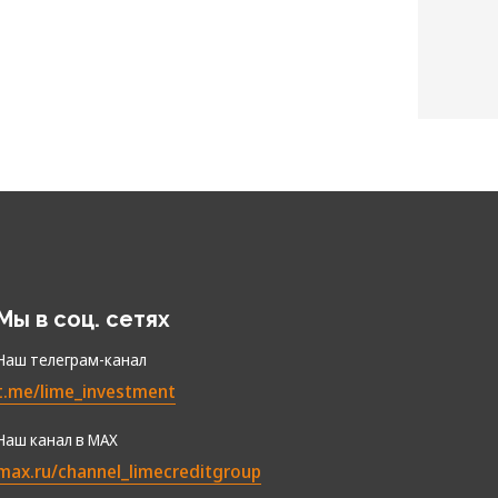
Мы в соц. сетях
Наш телеграм-канал
t.me/lime_investment
Наш канал в МАХ
max.ru/channel_limecreditgroup