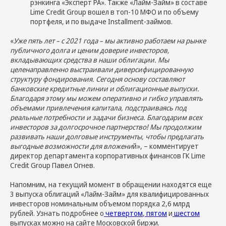
рэнкинга «Эксперт РА». Также «Лайм-Займ» в составе
Lime Credit Group вошел в топ-10 МФО и по объему
портфеля, и по выдаче Installment-займов.
«
Уже пять лет – с 2021 года – мы активно работаем на рынке
публичного долга и ценим доверие инвесторов,
вкладывающих средства в наши облигации. Мы
целенаправленно выстраивали диверсифицированную
структуру фондирования. Сегодня основу составляют
банковские кредитные линии и облигационные выпуски.
Благодаря этому мы можем оперативно и гибко управлять
объемами привлечения капитала, подстраиваясь под
реальные потребности и задачи бизнеса. Благодарим всех
инвесторов за долгосрочное партнерство! Мы продолжим
развивать наши долговые инструменты, чтобы предлагать
выгодные возможности для вложени
й», – комментирует
директор департамента корпоративных финансов ГК Lime
Credit Group Павел Огнев.
Напомним, на текущий момент в обращении находятся еще
3 выпуска облигаций «Лайм-Займ» для квалифицированных
инвесторов номинальным объемом порядка 2,6 млрд
рублей. Узнать подробнее о
четвертом
,
пятом
и
шестом
выпусках можно на сайте Московской биржи.