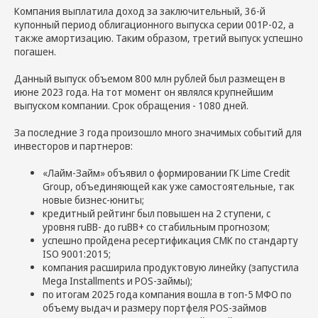
Компания выплатила доход за заключительный, 36-й
купонный период облигационного выпуска серии 001P-02, а
также амортизацию. Таким образом, третий выпуск успешно
погашен.
Данный выпуск объемом 800 млн рублей был размещен в
июне 2023 года. На тот момент он являлся крупнейшим
выпуском компании. Срок обращения - 1080 дней.
За последние 3 года произошло много значимых событий для
инвесторов и партнеров:
«Лайм-Займ» объявил о формировании ГК Lime Credit
Group, объединяющей как уже самостоятельные, так
новые бизнес-юниты;
кредитный рейтинг был повышен на 2 ступени, с
уровня ruBB- до ruBB+ со стабильным прогнозом;
успешно пройдена ресертификация СМК по стандарту
ISO 9001:2015;
компания расширила продуктовую линейку (запустила
Mega Installments и POS-займы);
по итогам 2025 года компания вошла в топ-5 МФО по
объему выдач и размеру портфеля POS-займов