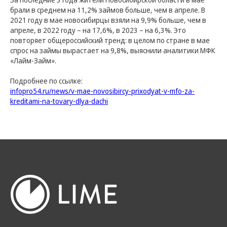
КПП: 540501001
брали в среднем на 11,2% займов больше, чем в апреле. В
ОГРН: 1137746831606
2021 году в мае новосибирцы взяли на 9,9% больше, чем в
630102, г. Новосибирск, ул. Кирова, 48, оф. 1401
апреле, в 2022 году – на 17,6%, в 2023 – на 6,3%. Это
повторяет общероссийский тренд: в целом по стране в мае
Отдел по работе с
спрос на займы вырастает на 9,8%, выяснили аналитики МФК
«Лайм-Займ».
инвесторами
investors@limecreditgroup.com
Подробнее по ссылке:
+7 963 942 5144
infopro54.ru/news/v-mae-novosibircy-prixodyat-v-mfo-za-
Звонки принимаются с 9:00 до 18:00
kreditami-na-tovary-dlya-dachi
по Новосибирскому времени или с 05:00
до 14:00 по Московскому времени.
Мы в соц. сетях
Наш телеграм-канал
t.me/lime_investment
Наш канал в МАХ
max.ru/channel_limecreditgroup