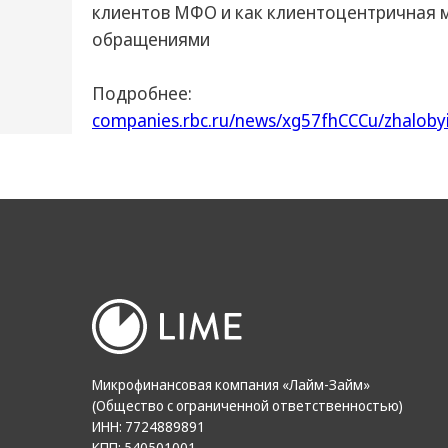
клиентов МФО и как клиентоцентричная м
обращениями
Подробнее:
companies.rbc.ru/news/xg57fhCCCu/zhalobyi-n
Микрофинансовая компания «Лайм-Займ»
(Общество с ограниченной ответственностью)
ИНН: 7724889891
КПП: 540501001