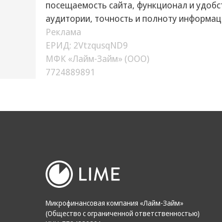
посещаемость сайта, функционал и удобс
аудитории, точность и полноту информац
Реклама
ЕРИД: 2VtzqusqND9
МФК «Лайм-Займ» (ООО)
7724889891
Микрофинансовая компания «Лайм-Займ»
(Общество с ограниченной ответственностью)