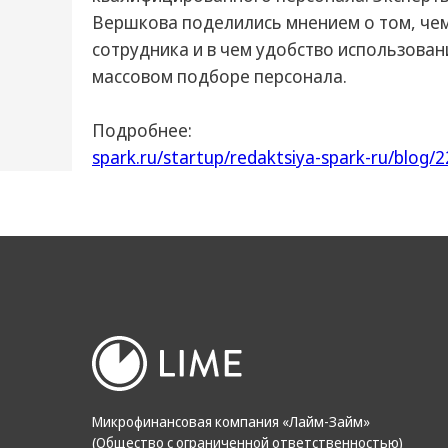
Вершкова поделились мнением о том, чем
сотрудника и в чем удобство использова
массовом подборе персонала.
Подробнее:
spark.ru/startup/redaktsiya-spark-ru/blog/2
Микрофинансовая компания «Лайм-Займ»
(Общество с ограниченной ответственностью)