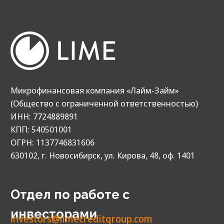
по Новосибирскому времени или с 05:00
до 14:00 по Московскому времени.
Мы в соц. сетях
Наш телеграм-канал
t.me/lime_investment
Наш канал в МАХ
max.ru/channel_limecreditgroup
У вас остались вопросы?
Задайте
их нам.
Ответим вам в самые короткие сроки.
© 2013‑2026. Все права защищены
МФК «Лайм‑Займ» (ООО)